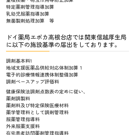
特定薬剤管理指導加算
乳幼児服薬指導加算
無菌製剤処理加算 等
ドイ薬局エポカ高根台店では関東信越厚生局
に以下の施設基準の届出をしております。
調剤基本料1
地域支援医薬品供給対応体制加算１
電子的診療情報連携体制整備加算
調剤ベースアップ評価料
健康保険法調剤点数表の定
めに従い、
薬剤調製料
薬剤料及び特定保険医療材料
薬学管理料として調剤管理料
服薬管理指導料
外来服薬支援料
在宅患者訪問薬剤管理指導料