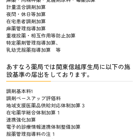
計量混合調剤加算
夜間・休日等加算
在宅患者調剤加算
麻薬管理指導加算
重複投薬・相互作用等防止加算
特定薬剤管理指導加算、
乳幼児服薬指導加算 等
あすなろ薬局では関東信越厚生局に以下の施
設基準の届出をしております。
調剤基本料1
調剤ベースアップ評価料
地域支援医薬品供給対応体制加算３
在宅薬学総合体制加算１
連携強化加算
電子的診療情報連携体制整備加算
服薬管理指導料の注１