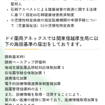
留邦人
石綿アスベストによる健康被害の救済に関する法律
に基づく指定66石綿健康被害救済制度
小児慢性特定疾病の指定医療機関の申請手続につい
て（児童福祉法）52小児慢性特定疾患
ドイ薬局アネックスでは関東信越厚生局に以
下の施設基準の届出をしております。
調剤基本料1
調剤ベースアップ評価料
地域支援医薬品供給対応体制加算３
在宅薬学総合体制加算１
連携強化加算
電子的診療情報連携体制整備加算
服薬管理指導料の注１
また、診療情報を取得・活用することにより、
質の高い医療の提供に努めており、医療情報取得加算を