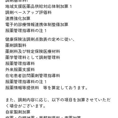
調剤基本料1
地域支援医薬品供給対応体制加算１
調剤ベースアップ評価料
連携強化加算
電子的診療情報連携体制整備加算
服薬管理指導料の注１
健康保険法調剤点数表の定めに従い、
薬剤調製料
薬剤料及び特定保険医療材料
薬学管理料として調剤管理料
服薬管理指導料
外来服薬支援料
在宅患者訪問薬剤管理指導料
服薬管理指導料の注１
服薬情報等提供料 等を算定しております。
また、調剤内容に応じ、以下の項目を加算させていただ
く場合がございます。
自家製剤加算
麻薬・向精神薬・覚醒剤原料・毒薬加算