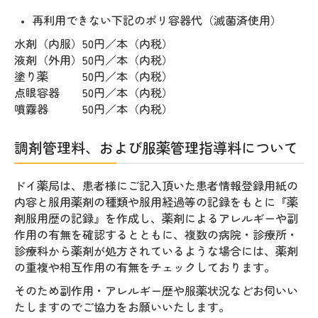
再利用できない下記のポリ容器代（滅菌済使用）
水剤（内服）50円／本（内税）
液剤（外用）50円／本（内税）
塗り薬 50円／本（内税）
点眼容器 50円／本（内税）
噴霧器 50円／本（内税）
調剤管理料、および服薬管理指導料について
ドイ薬局は、患者様にご記入頂いた患者情報登録用紙の
内容と服用薬剤の種類や服用経過等の記録をもとに『薬
剤服用歴の記録』を作成し、薬剤によるアレルギーや副
作用の有無を確認するとともに、複数の病院・診療所
・
診療科から薬剤が処方されているような場合には、薬剤
の重複や相互作用の有無をチェックしております。
そのため副作用
・
アレルギー歴や服薬状況などお伺いい
たしますのでご協力をお願いいたします。